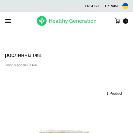
ENGLISH
UKRAINE
Cart
0
рослинна їжа
Home
»
рослинна їжа
1 Product